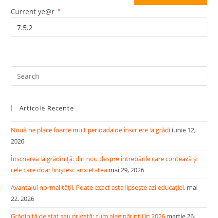
(optional)
Current ye@r
*
Pre
Es
to
Articole Recente
clo
the
Nouă ne place foarte mult perioada de înscriere la grădi
iunie 12,
sea
2026
pan
Înscrierea la grădiniță: din nou despre întrebările care contează și
cele care doar liniștesc anxietatea
mai 29, 2026
Avantajul normalității. Poate exact asta lipsește azi educației.
mai
22, 2026
Grădiniță de stat sau privată: cum aleg părinții în 2026
martie 26,