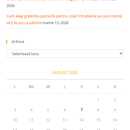
2026
Cum alegi grădinița potrivită pentru copil: întrebările pe care merită
să ți le pui ca părinte
martie 13, 2026
Arhive
Arhive
AUGUST 2026
L
MA
MI
J
V
S
D
1
2
3
4
5
6
7
8
9
10
11
12
13
14
15
16