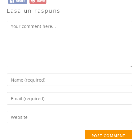
Lasă un răspuns
Comment
Enter
your
name
Enter
or
your
username
email
Enter
to
address
your
comment
to
website
comment
URL