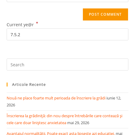
your
comment
to
website
comment
URL
*
(optional)
Current ye@r
Pre
Es
to
Articole Recente
clo
the
Nouă ne place foarte mult perioada de înscriere la grădi
iunie 12,
sea
2026
pan
Înscrierea la grădiniță: din nou despre întrebările care contează și
cele care doar liniștesc anxietatea
mai 29, 2026
Avantajul normalității. Poate exact asta lipsește azi educației.
mai