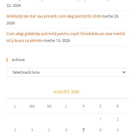
22, 2026
Grădiniță de stat sau privată: cum aleg părinții în 2026
martie 26,
2026
Cum alegi grădinița potrivită pentru copil: întrebările pe care merită
să ți le pui ca părinte
martie 13, 2026
Arhive
Arhive
AUGUST 2026
L
MA
MI
J
V
S
D
1
2
3
4
5
6
7
8
9