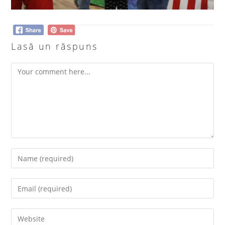
Lasă un răspuns
Comment
Enter
your
name
Enter
or
your
username
email
Enter
to
address