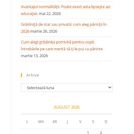
Avantajul normalității. Poate exact asta lipsește azi
educației.
mai 22, 2026
Grădiniță de stat sau privată: cum aleg părinții în
2026
martie 26, 2026
Cum alegi grădinița potrivită pentru copil:
întrebările pe care merită să ți le pui ca părinte
martie 13, 2026
Arhive
AUGUST 2026
L
MA
MI
J
V
S
D
1
2