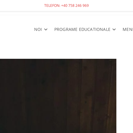
TELEFON: +40 758 246 969
NOI
PROGRAME EDUCATIONALE
MEN