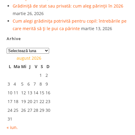
Grădiniță de stat sau privată: cum aleg părinții în 2026
martie 26, 2026
Cum alegi grădinița potrivită pentru copil: întrebările pe
care merită să ți le pui ca părinte
martie 13, 2026
Arhive
august 2026
L
Ma
Mi
J
V
S
D
1
2
3
4
5
6
7
8
9
10
11
12
13
14
15
16
17
18
19
20
21
22
23
24
25
26
27
28
29
30
31
« iun.