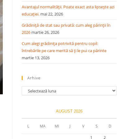
Avantajul normalității. Poate exact asta lipsește azi
educației.
mai 22, 2026
Grădiniță de stat sau privată: cum aleg părinții în
2026
martie 26, 2026
Cum alegi grădinița potrivită pentru copil:
întrebările pe care merită să ți le pui ca părinte
martie 13, 2026
Arhive
AUGUST 2026
L
MA
MI
J
V
S
D
1
2