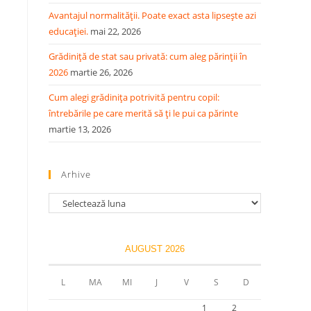
Avantajul normalității. Poate exact asta lipsește azi
educației.
mai 22, 2026
Grădiniță de stat sau privată: cum aleg părinții în
2026
martie 26, 2026
Cum alegi grădinița potrivită pentru copil:
întrebările pe care merită să ți le pui ca părinte
martie 13, 2026
Arhive
AUGUST 2026
L
MA
MI
J
V
S
D
1
2