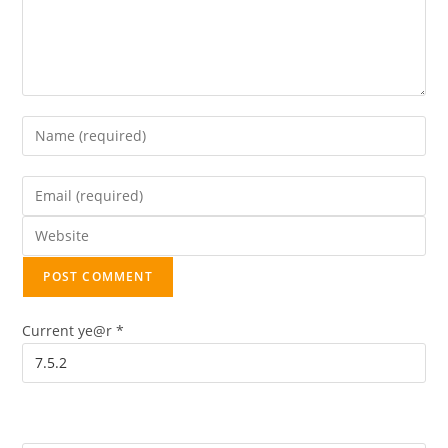
Current ye@r
*