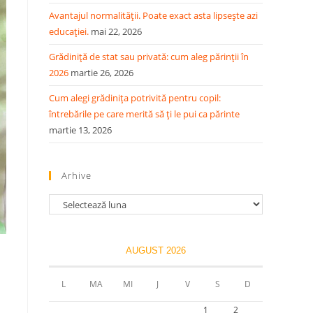
Avantajul normalității. Poate exact asta lipsește azi
educației.
mai 22, 2026
Grădiniță de stat sau privată: cum aleg părinții în
2026
martie 26, 2026
Cum alegi grădinița potrivită pentru copil:
întrebările pe care merită să ți le pui ca părinte
martie 13, 2026
Arhive
AUGUST 2026
L
MA
MI
J
V
S
D
1
2