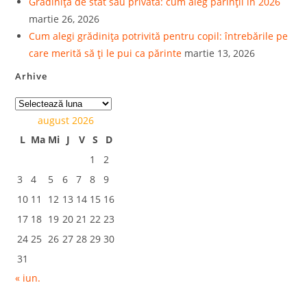
Grădiniță de stat sau privată: cum aleg părinții în 2026
martie 26, 2026
Cum alegi grădinița potrivită pentru copil: întrebările pe
care merită să ți le pui ca părinte
martie 13, 2026
Arhive
august 2026
L
Ma
Mi
J
V
S
D
1
2
3
4
5
6
7
8
9
10
11
12
13
14
15
16
17
18
19
20
21
22
23
24
25
26
27
28
29
30
31
« iun.