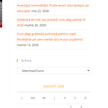
Avantajul normalității. Poate exact asta lipsește azi
educației.
mai 22, 2026
Grădiniță de stat sau privată: cum aleg părinții în
2026
martie 26, 2026
Cum alegi grădinița potrivită pentru copil:
întrebările pe care merită să ți le pui ca părinte
martie 13, 2026
Arhive
AUGUST 2026
L
MA
MI
J
V
S
D
1
2