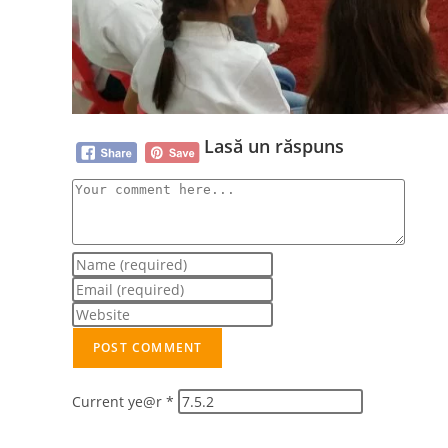
Lasă un răspuns
Current ye@r
*