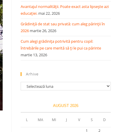
Avantajul normalității. Poate exact asta lipsește azi
educației.
mai 22, 2026
Grădiniță de stat sau privată: cum aleg părinții în
2026
martie 26, 2026
Cum alegi grădinița potrivită pentru copil:
întrebările pe care merită să ți le pui ca părinte
martie 13, 2026
Arhive
AUGUST 2026
L
MA
MI
J
V
S
D
1
2