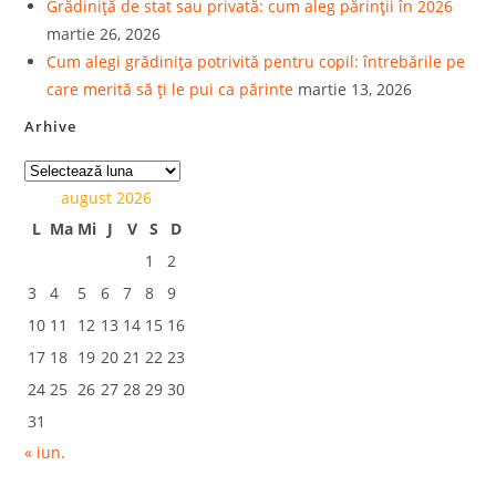
Grădiniță de stat sau privată: cum aleg părinții în 2026
martie 26, 2026
Cum alegi grădinița potrivită pentru copil: întrebările pe
care merită să ți le pui ca părinte
martie 13, 2026
Arhive
august 2026
L
Ma
Mi
J
V
S
D
1
2
3
4
5
6
7
8
9
10
11
12
13
14
15
16
17
18
19
20
21
22
23
24
25
26
27
28
29
30
31
« iun.