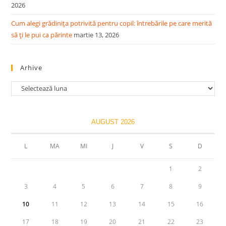
2026
Cum alegi grădinița potrivită pentru copil: întrebările pe care merită
să ți le pui ca părinte
martie 13, 2026
Arhive
Arhive
AUGUST 2026
L
MA
MI
J
V
S
D
1
2
3
4
5
6
7
8
9
10
11
12
13
14
15
16
17
18
19
20
21
22
23