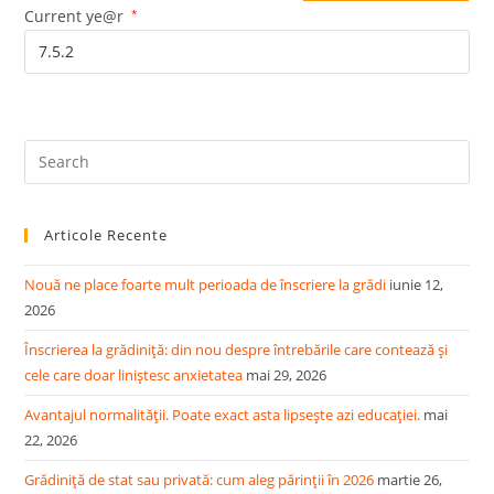
(optional)
Current ye@r
*
Pre
Es
to
Articole Recente
clo
the
Nouă ne place foarte mult perioada de înscriere la grădi
iunie 12,
sea
2026
pan
Înscrierea la grădiniță: din nou despre întrebările care contează și
cele care doar liniștesc anxietatea
mai 29, 2026
Avantajul normalității. Poate exact asta lipsește azi educației.
mai
22, 2026
Grădiniță de stat sau privată: cum aleg părinții în 2026
martie 26,