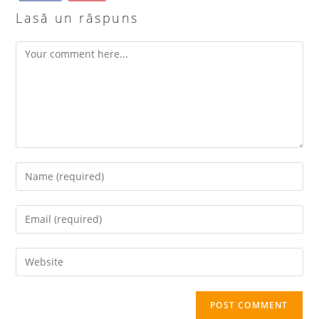
Lasă un răspuns
Comment
Enter
your
name
Enter
or
your
username
email
Enter
to
address
your
comment
to
website
comment
URL