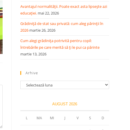
Avantajul normalității. Poate exact asta lipsește azi
educației.
mai 22, 2026
Grădiniță de stat sau privată: cum aleg părinții în
2026
martie 26, 2026
Cum alegi grădinița potrivită pentru copil:
întrebările pe care merită să ți le pui ca părinte
martie 13, 2026
Arhive
Arhive
AUGUST 2026
L
MA
MI
J
V
S
D