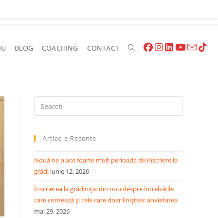
IU
BLOG
COACHING
CONTACT
Toggle
Website
Press
Escape
to
Search
Articole Recente
close
the
Nouă ne place foarte mult perioada de înscriere la
search
grădi
iunie 12, 2026
panel.
Înscrierea la grădiniță: din nou despre întrebările
care contează și cele care doar liniștesc anxietatea
mai 29, 2026