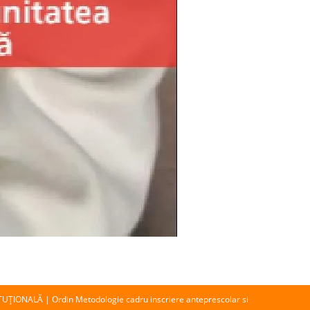
ITUŢIONALĂ
|
Ordin Metodologie cadru inscriere anteprescolar si