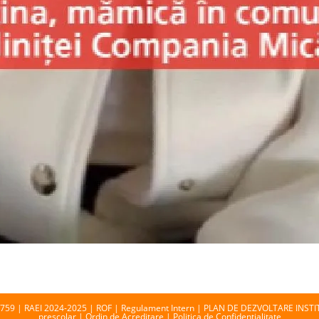
3759 |
RAEI 2024-2025
|
ROF
|
Regulament Intern
|
PLAN DE DEZVOLTARE INST
prescolar
|
Ordin de Acreditare |
Politica de Confidenţialitate