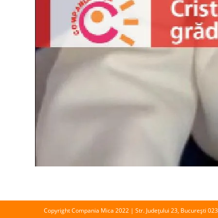
Copyright Compania Mica 2022 | Str. Județului 23, București 02