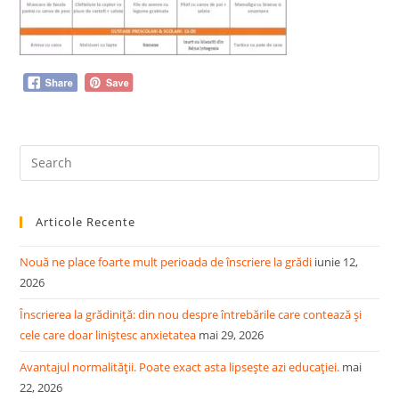
Pre
Es
to
Articole Recente
clo
the
Nouă ne place foarte mult perioada de înscriere la grădi
iunie 12,
sea
2026
pan
Înscrierea la grădiniță: din nou despre întrebările care contează și
cele care doar liniștesc anxietatea
mai 29, 2026
Avantajul normalității. Poate exact asta lipsește azi educației.
mai
22, 2026