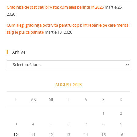
Grădiniță de stat sau privată: cum aleg părinții în 2026
martie 26,
2026
Cum alegi grădinița potrivită pentru copil: întrebările pe care merită
să ți le pui ca părinte
martie 13, 2026
Arhive
Arhive
AUGUST 2026
L
MA
MI
J
V
S
D
1
2
3
4
5
6
7
8
9
10
11
12
13
14
15
16