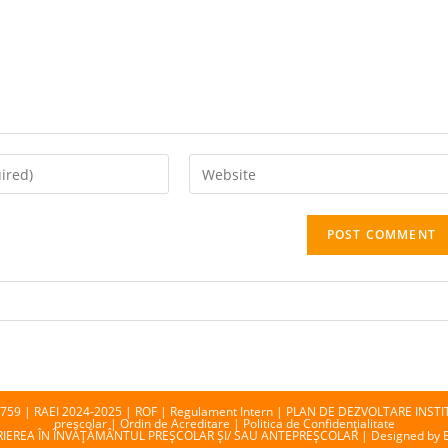
Enter
your
website
URL
(optional)
3759 |
RAEI 2024-2025
|
ROF
|
Regulament Intern
|
PLAN DE DEZVOLTARE INST
prescolar
|
Ordin de Acreditare |
Politica de Confidenţialitate
RIEREA ÎN ÎNVĂȚĂMÂNTUL PREȘCOLAR ȘI/ SAU ANTEPREȘCOLAR |
Designed by 