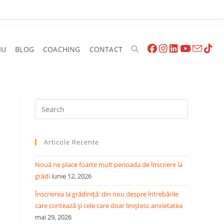
IU
BLOG
COACHING
CONTACT
Toggle
Website
Press
Escape
to
Search
Articole Recente
close
the
Nouă ne place foarte mult perioada de înscriere la
search
grădi
iunie 12, 2026
panel.
Înscrierea la grădiniță: din nou despre întrebările
care contează și cele care doar liniștesc anxietatea
mai 29, 2026