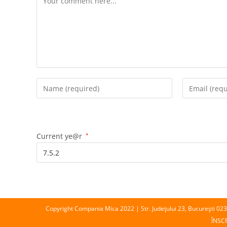
Enter
Enter
your
your
name
email
or
address
username
to
Current ye@r
*
to
comment
comment
Copyright Compania Mica 2022 | Str. Județului 23, București 02
ÎNSC