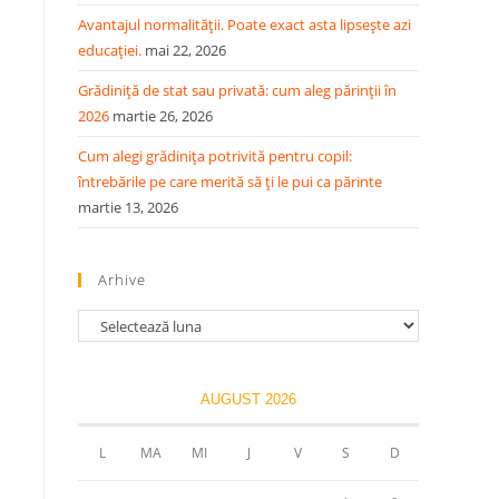
Avantajul normalității. Poate exact asta lipsește azi
educației.
mai 22, 2026
Grădiniță de stat sau privată: cum aleg părinții în
2026
martie 26, 2026
Cum alegi grădinița potrivită pentru copil:
întrebările pe care merită să ți le pui ca părinte
martie 13, 2026
Arhive
Arhive
AUGUST 2026
L
MA
MI
J
V
S
D