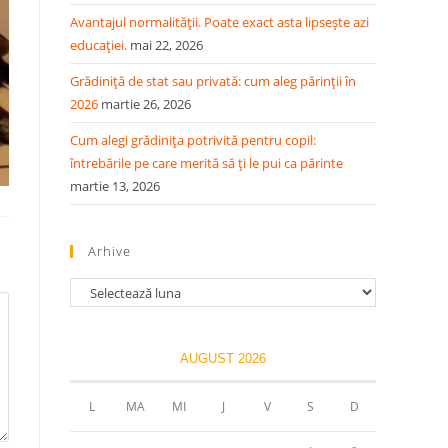
Avantajul normalității. Poate exact asta lipsește azi
educației.
mai 22, 2026
Grădiniță de stat sau privată: cum aleg părinții în
2026
martie 26, 2026
Cum alegi grădinița potrivită pentru copil:
întrebările pe care merită să ți le pui ca părinte
martie 13, 2026
Arhive
Arhive
AUGUST 2026
L
MA
MI
J
V
S
D