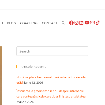
IU
BLOG
COACHING
CONTACT
Toggle
Website
Press
Escape
to
Search
Articole Recente
close
the
Nouă ne place foarte mult perioada de înscriere la
search
grădi
iunie 12, 2026
panel.
Înscrierea la grădiniță: din nou despre întrebările
care contează și cele care doar liniștesc anxietatea
mai 29, 2026