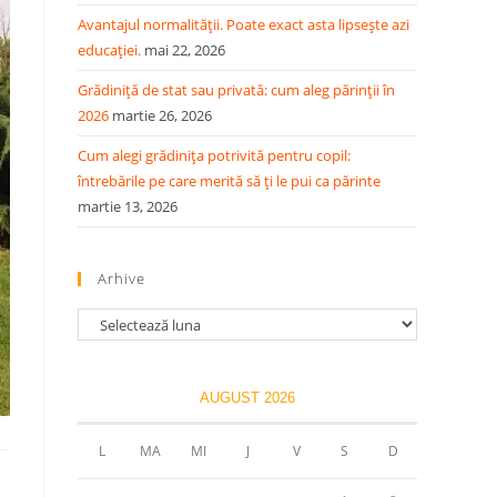
Avantajul normalității. Poate exact asta lipsește azi
educației.
mai 22, 2026
Grădiniță de stat sau privată: cum aleg părinții în
2026
martie 26, 2026
Cum alegi grădinița potrivită pentru copil:
întrebările pe care merită să ți le pui ca părinte
martie 13, 2026
Arhive
Arhive
AUGUST 2026
L
MA
MI
J
V
S
D