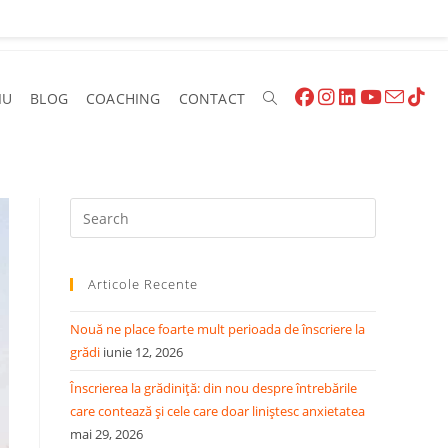
IU
BLOG
COACHING
CONTACT
Toggle
Website
Press
Escape
to
Search
Articole Recente
close
the
Nouă ne place foarte mult perioada de înscriere la
search
grădi
iunie 12, 2026
panel.
Înscrierea la grădiniță: din nou despre întrebările
care contează și cele care doar liniștesc anxietatea
mai 29, 2026