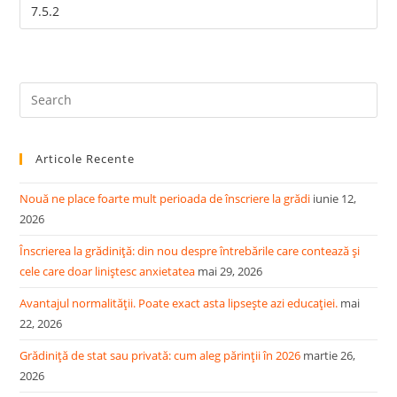
Pre
Es
to
Articole Recente
clo
the
Nouă ne place foarte mult perioada de înscriere la grădi
iunie 12,
sea
2026
pan
Înscrierea la grădiniță: din nou despre întrebările care contează și
cele care doar liniștesc anxietatea
mai 29, 2026
Avantajul normalității. Poate exact asta lipsește azi educației.
mai
22, 2026
Grădiniță de stat sau privată: cum aleg părinții în 2026
martie 26,
2026