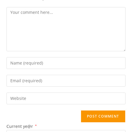
Comment
Enter
your
name
Enter
or
your
username
email
Enter
to
address
your
comment
to
website
comment
URL
(optional)
Current ye@r
*