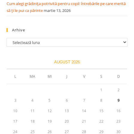
Cum alegi grădinița potrivită pentru copil: întrebările pe care merită
să ți le pui ca părinte
martie 13, 2026
Arhive
Arhive
AUGUST 2026
L
MA
MI
J
V
S
D
1
2
3
4
5
6
7
8
9
10
11
12
13
14
15
16
17
18
19
20
21
22
23
24
25
26
27
28
29
30