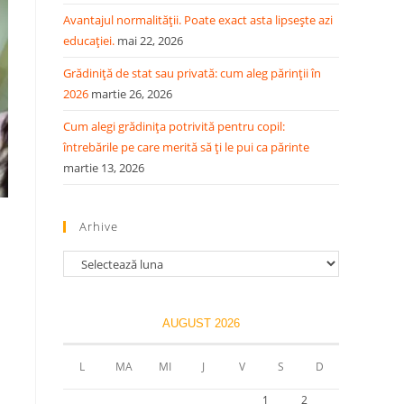
Avantajul normalității. Poate exact asta lipsește azi
educației.
mai 22, 2026
Grădiniță de stat sau privată: cum aleg părinții în
2026
martie 26, 2026
Cum alegi grădinița potrivită pentru copil:
întrebările pe care merită să ți le pui ca părinte
martie 13, 2026
Arhive
AUGUST 2026
L
MA
MI
J
V
S
D
1
2