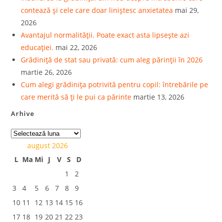
contează și cele care doar liniștesc anxietatea
mai 29,
2026
Avantajul normalității. Poate exact asta lipsește azi
educației.
mai 22, 2026
Grădiniță de stat sau privată: cum aleg părinții în 2026
martie 26, 2026
Cum alegi grădinița potrivită pentru copil: întrebările pe
care merită să ți le pui ca părinte
martie 13, 2026
Arhive
august 2026
L
Ma
Mi
J
V
S
D
1
2
3
4
5
6
7
8
9
10
11
12
13
14
15
16
17
18
19
20
21
22
23