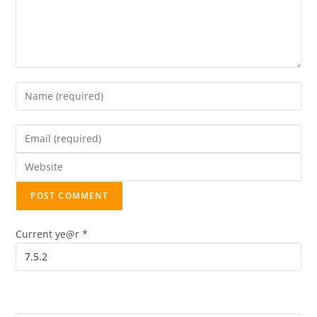
Current ye@r
*