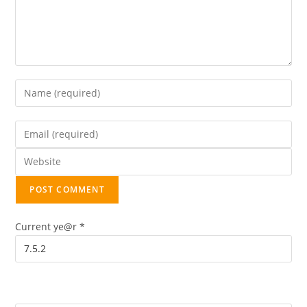
Current ye@r
*