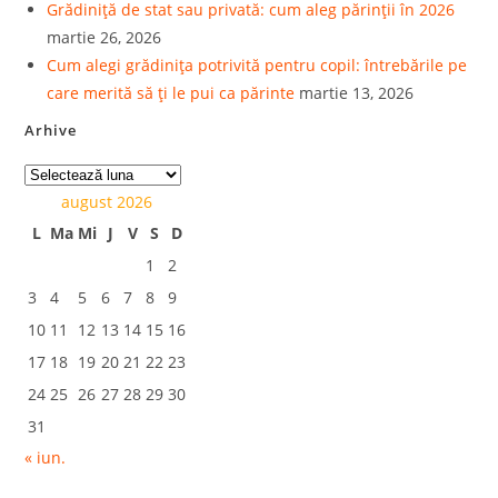
Grădiniță de stat sau privată: cum aleg părinții în 2026
martie 26, 2026
Cum alegi grădinița potrivită pentru copil: întrebările pe
care merită să ți le pui ca părinte
martie 13, 2026
Arhive
august 2026
L
Ma
Mi
J
V
S
D
1
2
3
4
5
6
7
8
9
10
11
12
13
14
15
16
17
18
19
20
21
22
23
24
25
26
27
28
29
30
31
« iun.