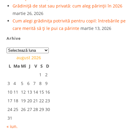
Grădiniță de stat sau privată: cum aleg părinții în 2026
martie 26, 2026
Cum alegi grădinița potrivită pentru copil: întrebările pe
care merită să ți le pui ca părinte
martie 13, 2026
Arhive
august 2026
L
Ma
Mi
J
V
S
D
1
2
3
4
5
6
7
8
9
10
11
12
13
14
15
16
17
18
19
20
21
22
23
24
25
26
27
28
29
30
31
« iun.