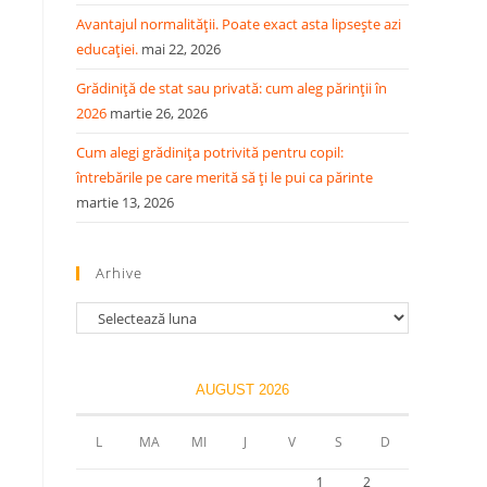
Avantajul normalității. Poate exact asta lipsește azi
educației.
mai 22, 2026
Grădiniță de stat sau privată: cum aleg părinții în
2026
martie 26, 2026
Cum alegi grădinița potrivită pentru copil:
întrebările pe care merită să ți le pui ca părinte
martie 13, 2026
Arhive
AUGUST 2026
L
MA
MI
J
V
S
D
1
2