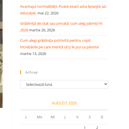
Avantajul normalității. Poate exact asta lipsește azi
educației.
mai 22, 2026
Grădiniță de stat sau privată: cum aleg părinții în
2026
martie 26, 2026
Cum alegi grădinița potrivită pentru copil:
întrebările pe care merită să ți le pui ca părinte
martie 13, 2026
Arhive
AUGUST 2026
L
MA
MI
J
V
S
D
1
2