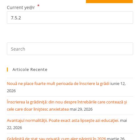
*
(optional)
Current ye@r
Pre
Es
to
Articole Recente
clo
the
Nouă ne place foarte mult perioada de înscriere la grădi
iunie 12,
sea
2026
pan
Înscrierea la grădiniță: din nou despre întrebările care contează și
cele care doar liniștesc anxietatea
mai 29, 2026
Avantajul normalității. Poate exact asta lipsește azi educației.
mai
22, 2026
Grădiniță de stat sau privată: cum aleg părinții în 2026
martie 26,