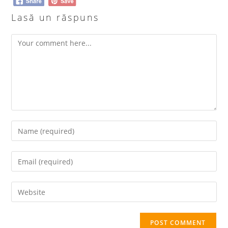
Lasă un răspuns
Comment
Enter
your
name
Enter
or
your
username
email
Enter
to
address
your
comment
to
website
comment
URL