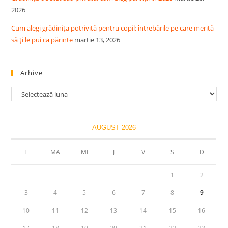
2026
Cum alegi grădinița potrivită pentru copil: întrebările pe care merită
să ți le pui ca părinte
martie 13, 2026
Arhive
Arhive
AUGUST 2026
L
MA
MI
J
V
S
D
1
2
3
4
5
6
7
8
9
10
11
12
13
14
15
16