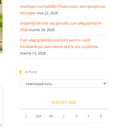
Avantajul normalității. Poate exact asta lipsește azi
educației.
mai 22, 2026
Grădiniță de stat sau privată: cum aleg părinții în
2026
martie 26, 2026
Cum alegi grădinița potrivită pentru copil:
întrebările pe care merită să ți le pui ca părinte
martie 13, 2026
Arhive
Arhive
AUGUST 2026
L
MA
MI
J
V
S
D