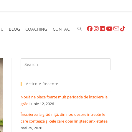
IU
BLOG
COACHING
CONTACT
Toggle
Website
Press
Escape
to
Search
Articole Recente
close
the
Nouă ne place foarte mult perioada de înscriere la
search
grădi
iunie 12, 2026
panel.
Înscrierea la grădiniță: din nou despre întrebările
care contează și cele care doar liniștesc anxietatea
mai 29, 2026