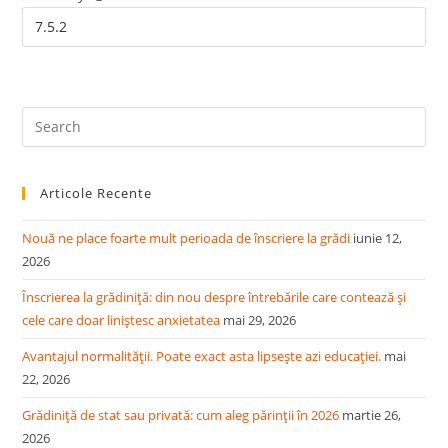
Pre
Es
to
Articole Recente
clo
the
Nouă ne place foarte mult perioada de înscriere la grădi
iunie 12,
sea
2026
pan
Înscrierea la grădiniță: din nou despre întrebările care contează și
cele care doar liniștesc anxietatea
mai 29, 2026
Avantajul normalității. Poate exact asta lipsește azi educației.
mai
22, 2026
Grădiniță de stat sau privată: cum aleg părinții în 2026
martie 26,
2026