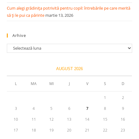
Cum alegi grădinița potrivită pentru copil: întrebările pe care merită
să ți le pui ca părinte
martie 13, 2026
Arhive
Arhive
AUGUST 2026
L
MA
MI
J
V
S
D
1
2
3
4
5
6
7
8
9
10
11
12
13
14
15
16
17
18
19
20
21
22
23