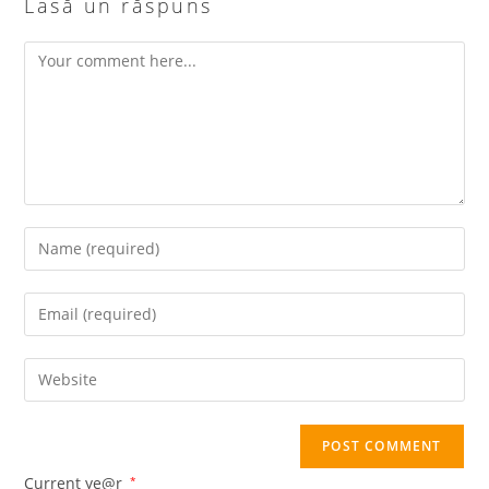
Lasă un răspuns
Comment
Enter
your
name
Enter
or
your
username
email
Enter
to
address
your
comment
to
website
comment
URL
(optional)
Current ye@r
*