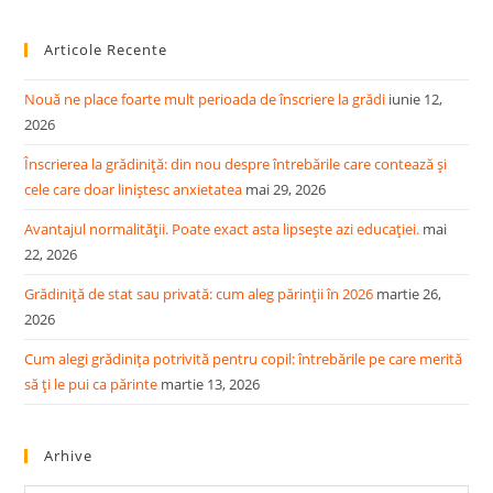
to
Articole Recente
clo
the
Nouă ne place foarte mult perioada de înscriere la grădi
iunie 12,
sea
2026
pan
Înscrierea la grădiniță: din nou despre întrebările care contează și
cele care doar liniștesc anxietatea
mai 29, 2026
Avantajul normalității. Poate exact asta lipsește azi educației.
mai
22, 2026
Grădiniță de stat sau privată: cum aleg părinții în 2026
martie 26,
2026
Cum alegi grădinița potrivită pentru copil: întrebările pe care merită
să ți le pui ca părinte
martie 13, 2026
Arhive