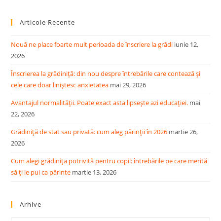
to
Articole Recente
clo
the
Nouă ne place foarte mult perioada de înscriere la grădi
iunie 12,
sea
2026
pan
Înscrierea la grădiniță: din nou despre întrebările care contează și
cele care doar liniștesc anxietatea
mai 29, 2026
Avantajul normalității. Poate exact asta lipsește azi educației.
mai
22, 2026
Grădiniță de stat sau privată: cum aleg părinții în 2026
martie 26,
2026
Cum alegi grădinița potrivită pentru copil: întrebările pe care merită
să ți le pui ca părinte
martie 13, 2026
Arhive