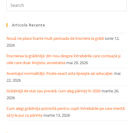
Pre
Es
to
Articole Recente
clo
the
Nouă ne place foarte mult perioada de înscriere la grădi
iunie 12,
sea
2026
pan
Înscrierea la grădiniță: din nou despre întrebările care contează și
cele care doar liniștesc anxietatea
mai 29, 2026
Avantajul normalității. Poate exact asta lipsește azi educației.
mai
22, 2026
Grădiniță de stat sau privată: cum aleg părinții în 2026
martie 26,
2026
Cum alegi grădinița potrivită pentru copil: întrebările pe care merită
să ți le pui ca părinte
martie 13, 2026