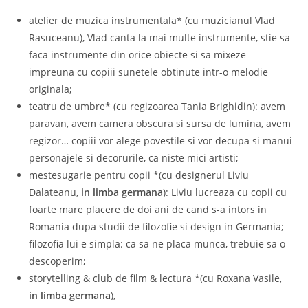
atelier de muzica instrumentala* (cu muzicianul Vlad
Rasuceanu), Vlad canta la mai multe instrumente, stie sa
faca instrumente din orice obiecte si sa mixeze
impreuna cu copiii sunetele obtinute intr-o melodie
originala;
teatru de umbre
*
(cu regizoarea Tania Brighidin): avem
paravan, avem camera obscura si sursa de lumina, avem
regizor… copiii vor alege povestile si vor decupa si manui
personajele si decorurile, ca niste mici artisti;
mestesugarie pentru copii *(cu designerul Liviu
Dalateanu,
in limba germana
): Liviu lucreaza cu copii cu
foarte mare placere de doi ani de cand s-a intors in
Romania dupa studii de filozofie si design in Germania;
filozofia lui e simpla: ca sa ne placa munca, trebuie sa o
descoperim;
storytelling & club de film & lectura *(cu Roxana Vasile,
in limba germana
),