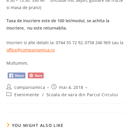
8:30 – 13:30: 350 lei (include mic dejun, gustare de fructe
si masa de pranz)
Taxa de inscriere este de 100 lei/modul, se achita la
inscriere, nu este returnabila.
Inscrieri si alte detalii la: 0744 55 72 92, 0758 246 969 sau la
office@companiamica.ro
Multumim,
Post
Post
companiamica
mai 4, 2018
author:
published:
Post
Evenimente
/
Scoala de vara din Parcul Circului
category:
YOU MIGHT ALSO LIKE