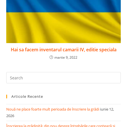
Hai sa facem inventarul camarii IV, editie speciala
martie 9, 2022
Pre
Es
to
Articole Recente
clo
the
Nouă ne place foarte mult perioada de înscriere la grădi
iunie 12,
sea
2026
pan
Înscrierea la grădiniță: din nou despre întrebările care contează și