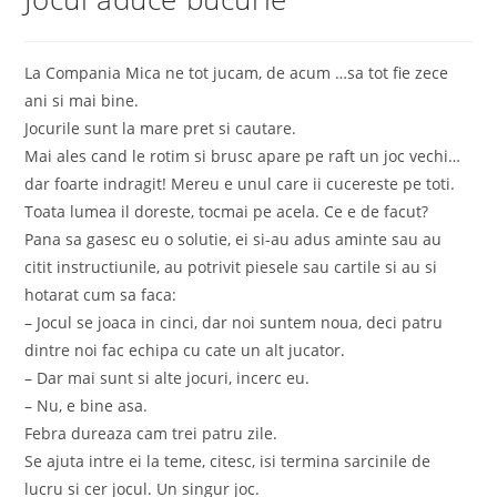
La Compania Mica ne tot jucam, de acum …sa tot fie zece
ani si mai bine.
Jocurile sunt la mare pret si cautare.
Mai ales cand le rotim si brusc apare pe raft un joc vechi…
dar foarte indragit! Mereu e unul care ii cucereste pe toti.
Toata lumea il doreste, tocmai pe acela. Ce e de facut?
Pana sa gasesc eu o solutie, ei si-au adus aminte sau au
citit instructiunile, au potrivit piesele sau cartile si au si
hotarat cum sa faca:
– Jocul se joaca in cinci, dar noi suntem noua, deci patru
dintre noi fac echipa cu cate un alt jucator.
– Dar mai sunt si alte jocuri, incerc eu.
– Nu, e bine asa.
Febra dureaza cam trei patru zile.
Se ajuta intre ei la teme, citesc, isi termina sarcinile de
lucru si cer jocul. Un singur joc.