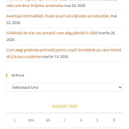
cele care doar liniștesc anxietatea
mai 29, 2026
Avantajul normalității. Poate exact asta lipsește azi educației.
mai
22, 2026
Grădiniță de stat sau privată: cum aleg părinții în 2026
martie 26,
2026
Cum alegi grădinița potrivită pentru copil: întrebările pe care merită
să ți le pui ca părinte
martie 13, 2026
Arhive
Arhive
AUGUST 2026
L
MA
MI
J
V
S
D