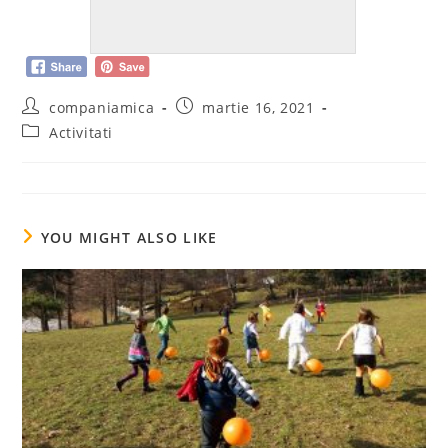
Post
Post
companiamica
martie 16, 2021
author:
published:
Post
Activitati
category:
YOU MIGHT ALSO LIKE