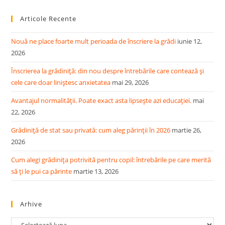
to
Articole Recente
clo
the
Nouă ne place foarte mult perioada de înscriere la grădi
iunie 12,
sea
2026
pan
Înscrierea la grădiniță: din nou despre întrebările care contează și
cele care doar liniștesc anxietatea
mai 29, 2026
Avantajul normalității. Poate exact asta lipsește azi educației.
mai
22, 2026
Grădiniță de stat sau privată: cum aleg părinții în 2026
martie 26,
2026
Cum alegi grădinița potrivită pentru copil: întrebările pe care merită
să ți le pui ca părinte
martie 13, 2026
Arhive
Arhive