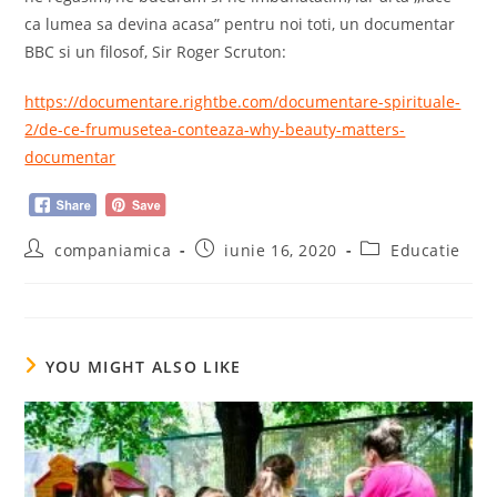
ca lumea sa devina acasa” pentru noi toti, un documentar
BBC si un filosof, Sir Roger Scruton:
https://documentare.rightbe.com/documentare-spirituale-
2/de-ce-frumusetea-conteaza-why-beauty-matters-
documentar
Post
Post
Post
companiamica
iunie 16, 2020
Educatie
author:
published:
category:
YOU MIGHT ALSO LIKE