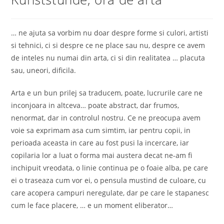
… ne ajuta sa vorbim nu doar despre forme si culori, artisti
si tehnici, ci si despre ce ne place sau nu, despre ce avem
de inteles nu numai din arta, ci si din realitatea … placuta
sau, uneori, dificila.
Arta e un bun prilej sa traducem, poate, lucrurile care ne
inconjoara in altceva… poate abstract, dar frumos,
nenormat, dar in controlul nostru. Ce ne preocupa avem
voie sa exprimam asa cum simtim, iar pentru copii, in
perioada aceasta in care au fost pusi la incercare, iar
copilaria lor a luat o forma mai austera decat ne-am fi
inchipuit vreodata, o linie continua pe o foaie alba, pe care
ei o traseaza cum vor ei, o pensula mustind de culoare, cu
care acopera campuri neregulate, dar pe care le stapanesc
cum le face placere, … e un moment eliberator…