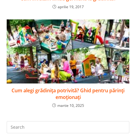
aprilie 19, 2017
Cum alegi grădinița potrivită? Ghid pentru părinți
emoționați
martie 10, 2025
Pre
Es