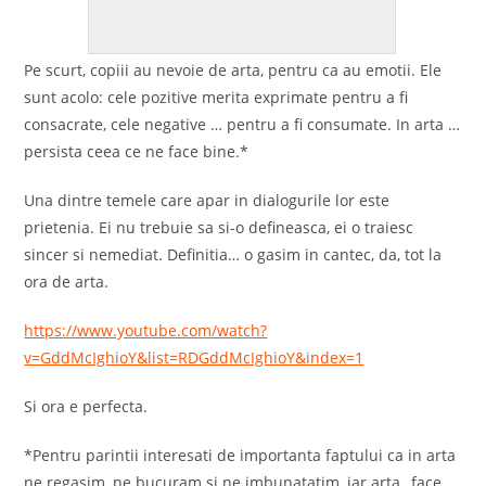
Pe scurt, copiii au nevoie de arta, pentru ca au emotii. Ele
sunt acolo: cele pozitive merita exprimate pentru a fi
consacrate, cele negative … pentru a fi consumate. In arta …
persista ceea ce ne face bine.*
Una dintre temele care apar in dialogurile lor este
prietenia. Ei nu trebuie sa si-o defineasca, ei o traiesc
sincer si nemediat. Definitia… o gasim in cantec, da, tot la
ora de arta.
https://www.youtube.com/watch?
v=GddMcIghioY&list=RDGddMcIghioY&index=1
Si ora e perfecta.
*Pentru parintii interesati de importanta faptului ca in arta
ne regasim, ne bucuram si ne imbunatatim, iar arta ,,face