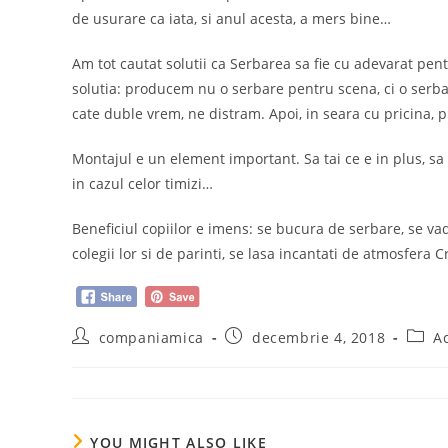
de usurare ca iata, si anul acesta, a mers bine…
Am tot cautat solutii ca Serbarea sa fie cu adevarat pentr
solutia: producem nu o serbare pentru scena, ci o serba
cate duble vrem, ne distram. Apoi, in seara cu pricina, p
Montajul e un element important. Sa tai ce e in plus, sa 
in cazul celor timizi…
Beneficiul copiilor e imens: se bucura de serbare, se vad
colegii lor si de parinti, se lasa incantati de atmosfera Cr
Post
Post
Post
companiamica
decembrie 4, 2018
Ac
author:
published:
categ
YOU MIGHT ALSO LIKE