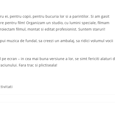
u ei, pentru copii, pentru bucuria lor si a parintilor. Si am gasit
re pentru film! Organizam un studio, cu lumini speciale, filmam
roiectam filmul, montat si editat profesionist. Suntem staruri!
pui muzica de fundal, sa creezi un ambalaj, sa ridici volumul vocii
 pe ecran – in cea mai buna versiune a lor, se simt fericiti alaturi 
aciunului. Fara trac si plictiseala!
tivitati
ory: