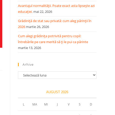
Avantajul normalității. Poate exact asta lipsește azi
educației.
mai 22, 2026
Grădiniță de stat sau privată: cum aleg părinții în
2026
martie 26, 2026
Cum alegi grădinița potrivită pentru copil:
întrebările pe care merită să ți le pui ca părinte
martie 13, 2026
Arhive
Arhive
AUGUST 2026
L
MA
MI
J
V
S
D
l