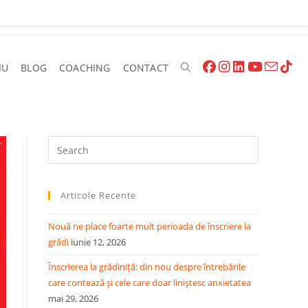
IU
BLOG
COACHING
CONTACT
Toggle
Website
Press
Escape
to
Search
Articole Recente
close
the
Nouă ne place foarte mult perioada de înscriere la
search
grădi
iunie 12, 2026
panel.
Înscrierea la grădiniță: din nou despre întrebările
care contează și cele care doar liniștesc anxietatea
mai 29, 2026