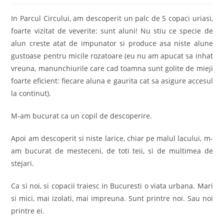
In Parcul Circului, am descoperit un palc de 5 copaci uriasi,
foarte vizitat de veverite: sunt aluni! Nu stiu ce specie de
alun creste atat de impunator si produce asa niste alune
gustoase pentru micile rozatoare (eu nu am apucat sa inhat
vreuna, manunchiurile care cad toamna sunt golite de mieji
foarte eficient: fiecare aluna e gaurita cat sa asigure accesul
la continut).
M-am bucurat ca un copil de descoperire.
Apoi am descoperit si niste larice, chiar pe malul lacului, m-
am bucurat de mesteceni, de toti teii, si de multimea de
stejari.
Ca si noi, si copacii traiesc in Bucuresti o viata urbana. Mari
si mici, mai izolati, mai impreuna. Sunt printre noi. Sau noi
printre ei.