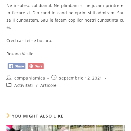
Ne insotesc cotidianul. Ne plimbam si ne jucam printre ei
in fiecare zi. Din cand in cand ne oprim si ii admiram. Sau
sa ii cunoastem. Sau le facem copiilor nostri cunostinta cu
ei.
Cred ca si ei se bucura.
Roxana Vasile
Post
Post
companiamica
septembrie 12, 2021
author:
published:
Post
Activitati
/
Articole
category:
YOU MIGHT ALSO LIKE