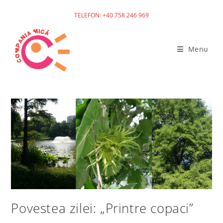
TELEFON: +40 758 246 969
Skip
to
Menu
content
Povestea zilei: „Printre copaci”