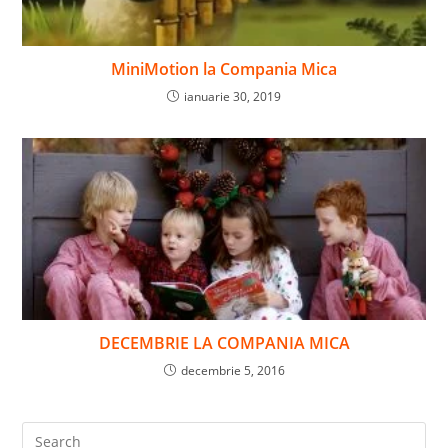
MiniMotion la Compania Mica
ianuarie 30, 2019
DECEMBRIE LA COMPANIA MICA
decembrie 5, 2016
Pre