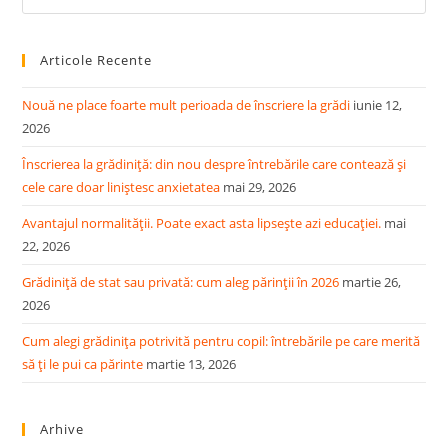
Es
to
Articole Recente
clo
the
Nouă ne place foarte mult perioada de înscriere la grădi
iunie 12,
sea
2026
pan
Înscrierea la grădiniță: din nou despre întrebările care contează și
cele care doar liniștesc anxietatea
mai 29, 2026
Avantajul normalității. Poate exact asta lipsește azi educației.
mai
22, 2026
Grădiniță de stat sau privată: cum aleg părinții în 2026
martie 26,
2026
Cum alegi grădinița potrivită pentru copil: întrebările pe care merită
să ți le pui ca părinte
martie 13, 2026
Arhive