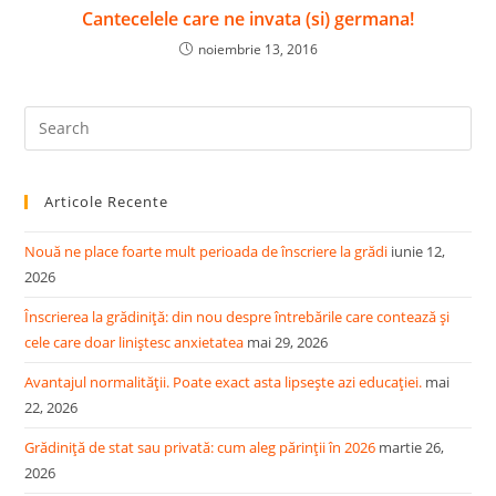
Cantecelele care ne invata (si) germana!
noiembrie 13, 2016
Pre
Es
to
Articole Recente
clo
the
Nouă ne place foarte mult perioada de înscriere la grădi
iunie 12,
sea
2026
pan
Înscrierea la grădiniță: din nou despre întrebările care contează și
cele care doar liniștesc anxietatea
mai 29, 2026
Avantajul normalității. Poate exact asta lipsește azi educației.
mai
22, 2026
Grădiniță de stat sau privată: cum aleg părinții în 2026
martie 26,
2026