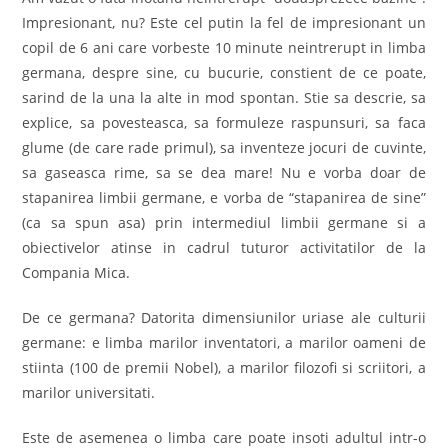
Impresionant, nu? Este cel putin la fel de impresionant un
copil de 6 ani care vorbeste 10 minute neintrerupt in limba
germana, despre sine, cu bucurie, constient de ce poate,
sarind de la una la alte in mod spontan. Stie sa descrie, sa
explice, sa povesteasca, sa formuleze raspunsuri, sa faca
glume (de care rade primul), sa inventeze jocuri de cuvinte,
sa gaseasca rime, sa se dea mare! Nu e vorba doar de
stapanirea limbii germane, e vorba de “stapanirea de sine”
(ca sa spun asa) prin intermediul limbii germane si a
obiectivelor atinse in cadrul tuturor activitatilor de la
Compania Mica.
De ce germana? Datorita dimensiunilor uriase ale culturii
germane: e limba marilor inventatori, a marilor oameni de
stiinta (100 de premii Nobel), a marilor filozofi si scriitori, a
marilor universitati.
Este de asemenea o limba care poate insoti adultul intr-o