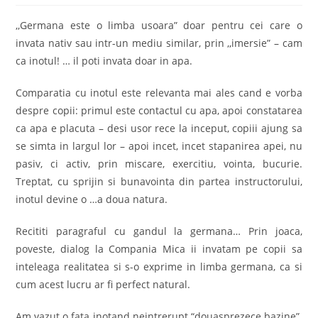
,,Germana este o limba usoara” doar pentru cei care o
invata nativ sau intr-un mediu similar, prin ,,imersie” – cam
ca inotul! … il poti invata doar in apa.
Comparatia cu inotul este relevanta mai ales cand e vorba
despre copii: primul este contactul cu apa, apoi constatarea
ca apa e placuta – desi usor rece la inceput, copiii ajung sa
se simta in largul lor – apoi incet, incet stapanirea apei, nu
pasiv, ci activ, prin miscare, exercitiu, vointa, bucurie.
Treptat, cu sprijin si bunavointa din partea instructorului,
inotul devine o …a doua natura.
Recititi paragraful cu gandul la germana… Prin joaca,
poveste, dialog la Compania Mica ii invatam pe copii sa
inteleaga realitatea si s-o exprime in limba germana, ca si
cum acest lucru ar fi perfect natural.
Am vazut o fata inotand neintrerupt “douasprezece bazine”.