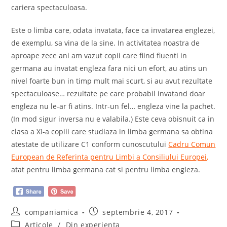
cariera spectaculoasa.
Este o limba care, odata invatata, face ca invatarea englezei,
de exemplu, sa vina de la sine. In activitatea noastra de
aproape zece ani am vazut copii care fiind fluenti in
germana au invatat engleza fara nici un efort, au atins un
nivel foarte bun in timp mult mai scurt, si au avut rezultate
spectaculoase… rezultate pe care probabil invatand doar
engleza nu le-ar fi atins. Intr-un fel… engleza vine la pachet.
(In mod sigur inversa nu e valabila.) Este ceva obisnuit ca in
clasa a XI-a copiii care studiaza in limba germana sa obtina
atestate de utilizare C1 conform cunoscutului
Cadru Comun
European de Referinta pentru Limbi a Consiliului Europei
,
atat pentru limba germana cat si pentru limba engleza.
Post
Post
companiamica
septembrie 4, 2017
author:
published:
Post
Articole
/
Din experienta