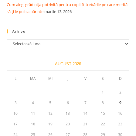
Cum alegi grădinița potrivită pentru copil: întrebările pe care merită
să ți le pui ca părinte
martie 13, 2026
Arhive
Arhive
AUGUST 2026
L
MA
MI
J
V
S
D
1
2
3
4
5
6
7
8
9
10
11
12
13
14
15
16
17
18
19
20
21
22
23
24
25
26
27
28
29
30