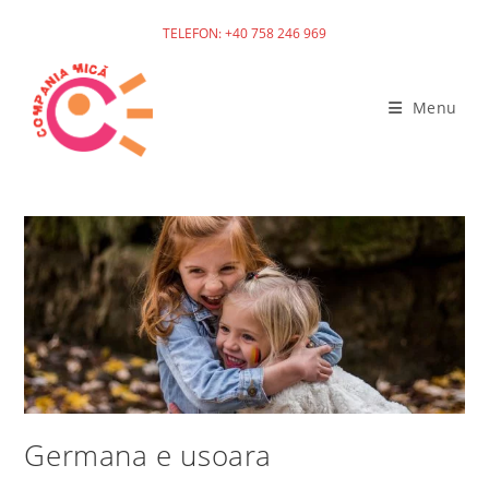
TELEFON: +40 758 246 969
Skip
to
Menu
content
Germana e usoara