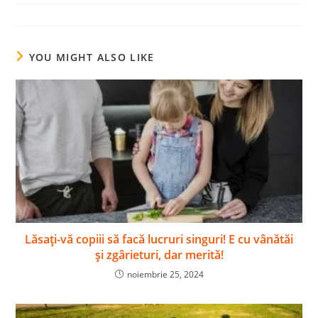
YOU MIGHT ALSO LIKE
Lăsați-vă copiii să facă lucruri singuri! E cu vânătăi
și zgârieturi, dar merită!
noiembrie 25, 2024