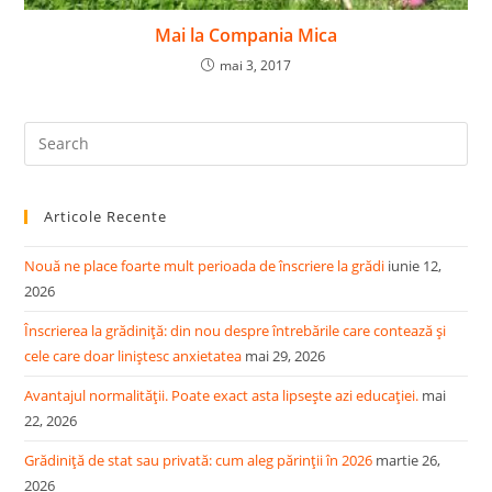
Mai la Compania Mica
mai 3, 2017
Pre
Es
to
Articole Recente
clo
the
Nouă ne place foarte mult perioada de înscriere la grădi
iunie 12,
sea
2026
pan
Înscrierea la grădiniță: din nou despre întrebările care contează și
cele care doar liniștesc anxietatea
mai 29, 2026
Avantajul normalității. Poate exact asta lipsește azi educației.
mai
22, 2026
Grădiniță de stat sau privată: cum aleg părinții în 2026
martie 26,
2026