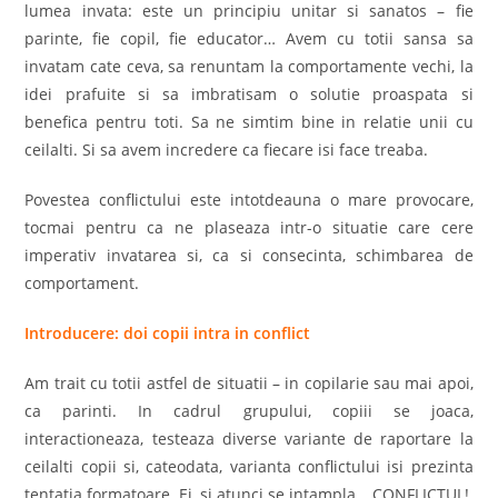
lumea invata: este un principiu unitar si sanatos – fie
parinte, fie copil, fie educator… Avem cu totii sansa sa
invatam cate ceva, sa renuntam la comportamente vechi, la
idei prafuite si sa imbratisam o solutie proaspata si
benefica pentru toti. Sa ne simtim bine in relatie unii cu
ceilalti. Si sa avem incredere ca fiecare isi face treaba.
Povestea conflictului este intotdeauna o mare provocare,
tocmai pentru ca ne plaseaza intr-o situatie care cere
imperativ invatarea si, ca si consecinta, schimbarea de
comportament.
Introducere: doi copii intra in conflict
Am trait cu totii astfel de situatii – in copilarie sau mai apoi,
ca parinti. In cadrul grupului, copiii se joaca,
interactioneaza, testeaza diverse variante de raportare la
ceilalti copii si, cateodata, varianta conflictului isi prezinta
tentatia formatoare. Ei, si atunci se intampla… CONFLICTUL!