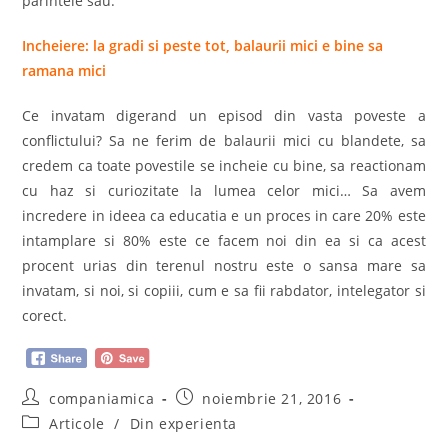
parintele sau.
Incheiere: la gradi si peste tot, balaurii mici e bine sa
ramana mici
Ce invatam digerand un episod din vasta poveste a
conflictului? Sa ne ferim de balaurii mici cu blandete, sa
credem ca toate povestile se incheie cu bine, sa reactionam
cu haz si curiozitate la lumea celor mici… Sa avem
incredere in ideea ca educatia e un proces in care 20% este
intamplare si 80% este ce facem noi din ea si ca acest
procent urias din terenul nostru este o sansa mare sa
invatam, si noi, si copiii, cum e sa fii rabdator, intelegator si
corect.
Post
Post
companiamica
noiembrie 21, 2016
author:
published:
Post
Articole
/
Din experienta
category: