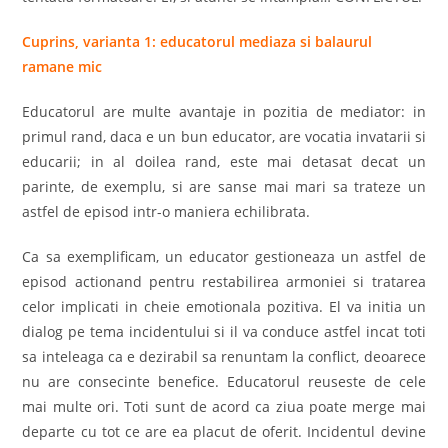
Cuprins, varianta 1: educatorul mediaza si balaurul
ramane mic
Educatorul are multe avantaje in pozitia de mediator: in
primul rand, daca e un bun educator, are vocatia invatarii si
educarii; in al doilea rand, este mai detasat decat un
parinte, de exemplu, si are sanse mai mari sa trateze un
astfel de episod intr-o maniera echilibrata.
Ca sa exemplificam, un educator gestioneaza un astfel de
episod actionand pentru restabilirea armoniei si tratarea
celor implicati in cheie emotionala pozitiva. El va initia un
dialog pe tema incidentului si il va conduce astfel incat toti
sa inteleaga ca e dezirabil sa renuntam la conflict, deoarece
nu are consecinte benefice. Educatorul reuseste de cele
mai multe ori. Toti sunt de acord ca ziua poate merge mai
departe cu tot ce are ea placut de oferit. Incidentul devine