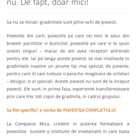
nu. De fapt, doar mici!
Sa nu va mirati: gradinitele sunt pline-ochi de povesti.
Povestile din carti, povestile pe care cei mici le aduc din
bratele parintilor si bunicilor, povestile pe care si le spun
uneori singuri – macar de am avea receptori antrenati
pentru ele. Iar pe langa aceste povesti, se mai intalneste in
gradinitele noastre un anume tip, mai special, de poveste,
pentru care iti cam trebuie o pereche imaginara de ochelari
– desigur, si ei speciali. Aceste povesti nu sunt de la inceput
povesti. Ele sunt, in prima faza, experiente transformatoare
prin care trec toti copiii de gradinita, in cadrul grupului.
Sa fim specifici: e vorba de POVESTEA CONFLICTULUI
La Compania Mica, credem in puterea formatoare a
povestilor. Suntem o institutie de invatamant in care toata