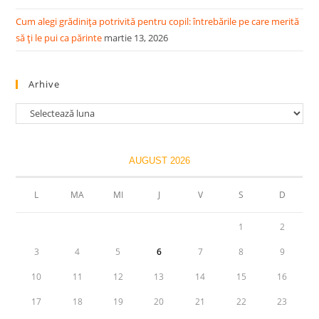
Cum alegi grădinița potrivită pentru copil: întrebările pe care merită
să ți le pui ca părinte
martie 13, 2026
Arhive
Arhive
AUGUST 2026
L
MA
MI
J
V
S
D
1
2
3
4
5
6
7
8
9
10
11
12
13
14
15
16
17
18
19
20
21
22
23