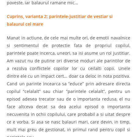
poveste, iar balaurul ramane mic…
Cuprins, varianta 2: parintele-justitiar de vestiar si
balaurul cel mare
Manat in actiune, de cele mai multe ori, de emotii navalnice
si sentimentul de protectie fata de propriul copilul,
parintele poate incerca, uneori, sa isi asume un rol justitiar.
Am vazut nu de putine ori diverse moduri ale parintilor de
a rezolva conflictele copiilor lor cu ceilalti copii. Unele
dintre ele cu un impact cert… doar ca deloc in nota pozitiva.
Cand un parinte incearca sa “educe” prin adresare directa
copilul “celalalt” sau chiar “parintele celalalt”, pentru un
episod adesea trecator sau de o importanta redusa, el nu
face altceva decat sa dea acelui episod o importanta
necuvenita in ochii copilului, care probabil a si uitat despre
ce e vorba. Si asa se nasc balauri mari, care devin, in timp,
mult mai greu de gestionat, in primul rand pentru copil si